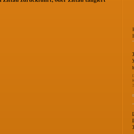
t
D
K
2
0