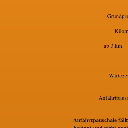
Gru
Kilom
ab 
Wartez
Anfahrtpa
20,0
Anfahrtpauschale fällt
beginnt und nicht nach