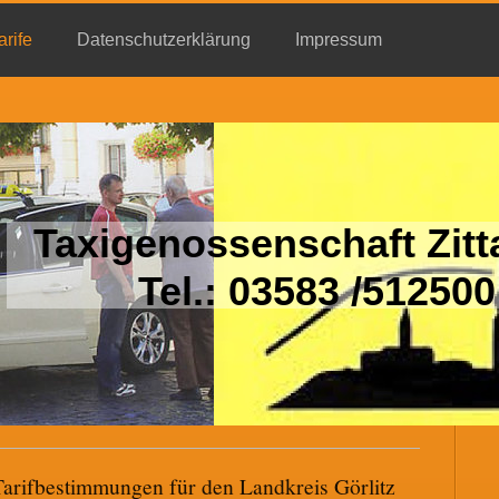
arife
Datenschutzerklärung
Impressum
Taxigenossenschaft Zit
Tel.: 03583 /512500
 Tarifbestimmungen für den Landkreis Görlitz