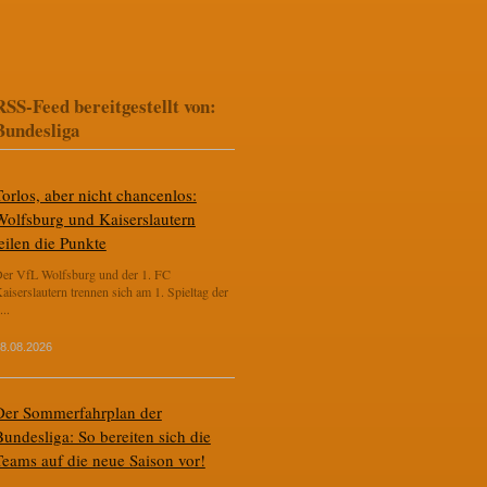
RSS-Feed bereitgestellt von:
Bundesliga
Torlos, aber nicht chancenlos:
Wolfsburg und Kaiserslautern
eilen die Punkte
er VfL Wolfsburg und der 1. FC
aiserslautern trennen sich am 1. Spieltag der
...
8.08.2026
Der Sommerfahrplan der
Bundesliga: So bereiten sich die
Teams auf die neue Saison vor!