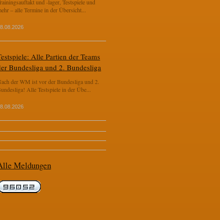
rainingsauftakt und -lager, Testspiele und
ehr – alle Termine in der Übersicht...
8.08.2026
estspiele: Alle Partien der Teams
der Bundesliga und 2. Bundesliga
ach der WM ist vor der Bundesliga und 2.
undesliga! Alle Testspiele in der Übe...
8.08.2026
Alle Meldungen